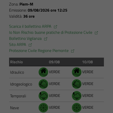
Zona:
Piem-M
essere
Emissione:
09/08/2026 ore 12:25
disabilitati.
Validità:
36 ore
Questi cookie
non raccolgono
Scarica il bollettino ARPA
informazioni
Io Non Rischio: buone pratiche di Protezione Civile
personali.
Bollettino Vigilanza
Sito ARPA
Protezione Civile Regione Piemonte
Rischio
09/08
10/08
VERDE
VERDE
Idraulico
VERDE
VERDE
Idrogeologico
VERDE
VERDE
Temporali
VERDE
VERDE
Neve