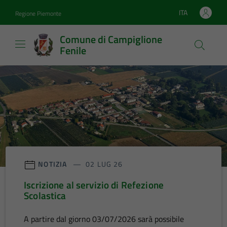
Vai ai contenuti
Vai al footer
ITA
Regione Piemonte
Lingua attiva:
Comune di Campiglione
Fenile
Comune di Campiglione Fen
Contenuti in evidenza
NOTIZIA
02 LUG 26
Iscrizione al servizio di Refezione
Scolastica
A partire dal giorno 03/07/2026 sarà possibile