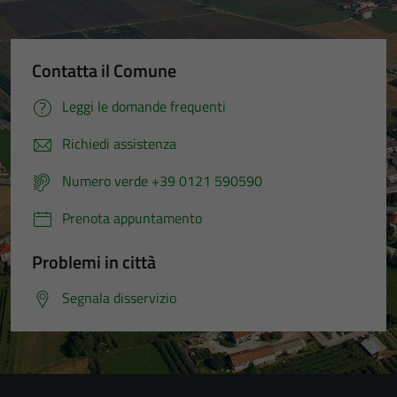
Contatta il Comune
Leggi le domande frequenti
Tecnici
Richiedi assistenza
Questi cookie
sono necessari
Numero verde +39 0121 590590
per il
funzionamento
Prenota appuntamento
del sito e non
possono
Problemi in città
essere
Segnala disservizio
disabilitati.
Questi cookie
non raccolgono
informazioni
personali.