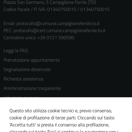
Piazza San Germano, 5 Campiglione Fenile (TO)
Codice fiscale / P. IVA: 01340750015 / 01340750015
Email:
protocollo@comune.campiglionefenile.to.it
PEC:
protocollo@cert.comune.campiglionefenile.to.it
Centralino unico: +39 0121 590590
Leggi le FAQ
Prenotazione appuntamento
Segnalazione disservizio
Richiesta assistenza
Amministrazione trasparente
Informativa privacy
Cookie Policy
Questo sito utilizza cookie tecnici e, previo consenso,
Note legali
cookie di profilazione di terze parti. Cliccando sul tasto
'Accetta tutti' si presta il consenso alla profilazione,
Dichiarazione di accessibilità
cliccando sul tasto 'Esci' si continua la navigazione con i