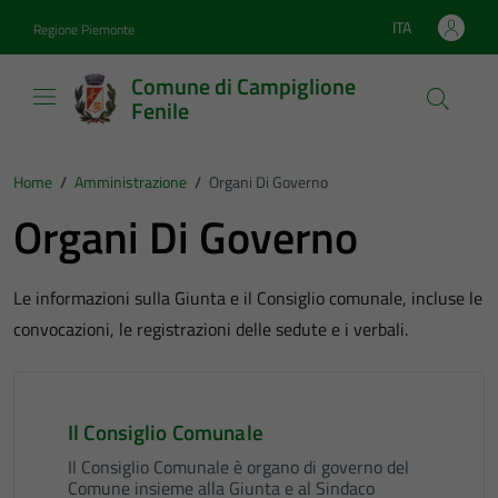
Vai ai contenuti
Vai al footer
ITA
Regione Piemonte
Lingua attiva:
Comune di Campiglione
Fenile
Home
/
Amministrazione
/
Organi Di Governo
Organi Di Governo
Le informazioni sulla Giunta e il Consiglio comunale, incluse le
convocazioni, le registrazioni delle sedute e i verbali.
Il Consiglio Comunale
Il Consiglio Comunale è organo di governo del
Comune insieme alla Giunta e al Sindaco