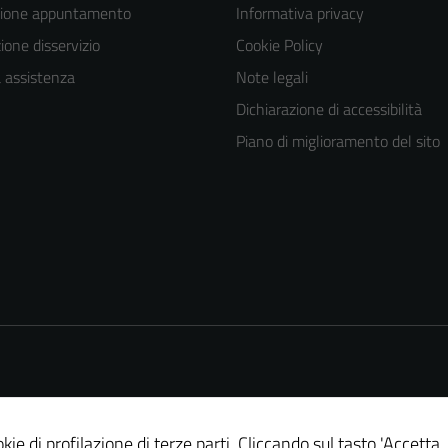
zione appuntamento
Informativa privacy
one disservizio
Cookie Policy
a assistenza
Note legali
Dichiarazione di accessibilità
Piano di miglioramento del sito
kie di profilazione di terze parti. Cliccando sul tasto 'Accetta