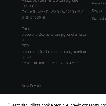
Piazza San Germano, 5 Campiglione
Prenota
Fenile (TO)
Segnalazi
Codice fiscale / P. IVA: 01340750015 /
01340750015
Richiest
Email:
protocollo@comune.campiglionefenile.to
.it
PEC:
protocollo@cert.comune.campiglionefeni
le.to.it
Centralino unico: +39 0121 590590
Area Privata
Questo sito utilizza cookie tecnici e, previo consenso, coo