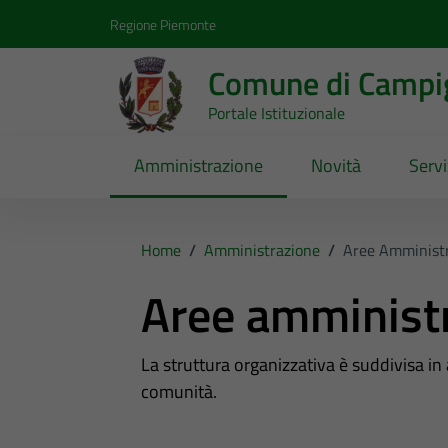
Vai ai contenuti
Vai al footer
Regione Piemonte
Comune di Campig
Portale Istituzionale
Amministrazione
Novità
Servi
Home
/
Amministrazione
/
Aree Amministr
Aree amminist
La struttura organizzativa è suddivisa in
comunità.