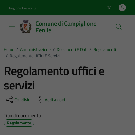
Vai ai contenuti
Vai al footer
ITA
Regione Piemonte
Lingua attiva:
Comune di Campiglione
Fenile
Home
/
Amministrazione
/
Documenti E Dati
/
Regolamenti
/
Regolamento Uffici E Servizi
Regolamento uffici e
servizi
Condividi
Vedi azioni
Tipo di documento
Regolamento