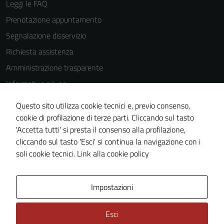
Leggi le FAQ
Prenotazione appuntamento
Tecnici
Segnalazione disservizio
Questi cookie
Richiesta assistenza
sono necessari
Amministrazione trasparente
per il
funzionamento
Informativa privacy
del sito e non
Cookie Policy
possono
Questo sito utilizza cookie tecnici e, previo consenso,
Note legali
essere
cookie di profilazione di terze parti. Cliccando sul tasto
disabilitati.
'Accetta tutti' si presta il consenso alla profilazione,
Dichiarazione di accessibilità
Questi cookie
cliccando sul tasto 'Esci' si continua la navigazione con i
Piano di miglioramento del sito
non raccolgono
soli cookie tecnici.
Link alla cookie policy
informazioni
personali.
Area Privata
Impostazioni
Esci