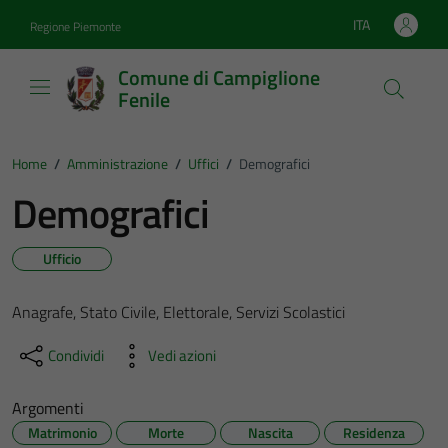
Vai ai contenuti
Vai al footer
ITA
Regione Piemonte
Lingua attiva:
Comune di Campiglione
Fenile
Home
/
Amministrazione
/
Uffici
/
Demografici
Demografici
Ufficio
Anagrafe, Stato Civile, Elettorale, Servizi Scolastici
Condividi
Vedi azioni
Argomenti
Matrimonio
Morte
Nascita
Residenza