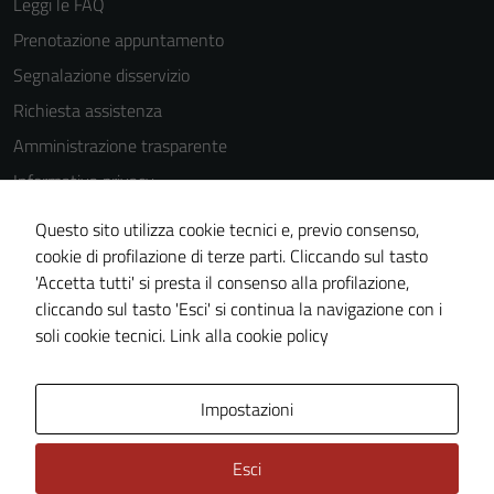
Leggi le FAQ
Prenotazione appuntamento
Segnalazione disservizio
Richiesta assistenza
Amministrazione trasparente
Informativa privacy
Cookie Policy
Questo sito utilizza cookie tecnici e, previo consenso,
Note legali
cookie di profilazione di terze parti. Cliccando sul tasto
'Accetta tutti' si presta il consenso alla profilazione,
Dichiarazione di accessibilità
cliccando sul tasto 'Esci' si continua la navigazione con i
Piano di miglioramento del sito
soli cookie tecnici.
Link alla cookie policy
Area Privata
Impostazioni
Esci