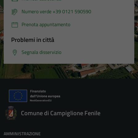
Numero verde +39 0121 590590
Prenota appuntamento
Problemi in città
Segnala disservizio
Tecnici
Questi cookie
sono necessari
per il
Comune di Campiglione Fenile
funzionamento
del sito e non
possono
AMMINISTRAZIONE