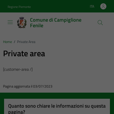
Vai ai contenuti
Vai al footer
ITA
Regione Piemonte
Lingua attiva:
Comune di Campiglione
Fenile
Home
/
Private Area
Private area
[customer-area /]
Pagina aggiornata il 03/07/2023
Quanto sono chiare le informazioni su questa
pagina?