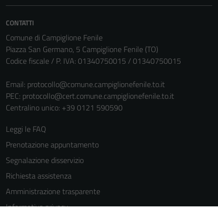
CONTATTI
Comune di Campiglione Fenile
Piazza San Germano, 5 Campiglione Fenile (TO)
Codice fiscale / P. IVA: 01340750015 / 01340750015
Email:
protocollo@comune.campiglionefenile.to.it
PEC:
protocollo@cert.comune.campiglionefenile.to.it
Centralino unico: +39 0121 590590
Leggi le FAQ
Prenotazione appuntamento
Segnalazione disservizio
Richiesta assistenza
Amministrazione trasparente
Informativa privacy