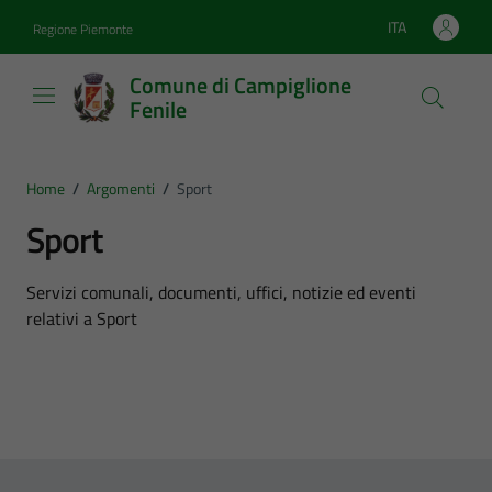
Vai ai contenuti
Vai al footer
ITA
Regione Piemonte
Lingua attiva:
Comune di Campiglione
Fenile
Home
/
Argomenti
/
Sport
Sport
Dettagli dell'argomento
Servizi comunali, documenti, uffici, notizie ed eventi
relativi a Sport