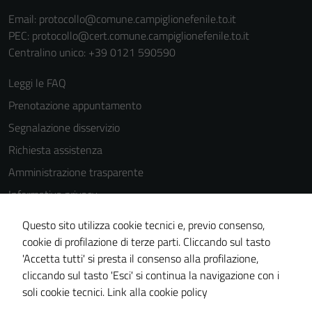
Email:
protocollo@comune.campiglionefenile.to.it
PEC:
protocollo@cert.comune.campiglionefenile.to.it
Centralino unico: +39 0121 590590
Tecnici
Leggi le FAQ
Questi cookie
Prenotazione appuntamento
sono necessari
Segnalazione disservizio
per il
Richiesta assistenza
funzionamento
del sito e non
Amministrazione trasparente
possono
Informativa privacy
essere
Cookie Policy
disabilitati.
Questo sito utilizza cookie tecnici e, previo consenso,
Questi cookie
Note legali
cookie di profilazione di terze parti. Cliccando sul tasto
non raccolgono
'Accetta tutti' si presta il consenso alla profilazione,
Dichiarazione di accessibilità
informazioni
cliccando sul tasto 'Esci' si continua la navigazione con i
Piano di miglioramento del sito
personali.
soli cookie tecnici.
Link alla cookie policy