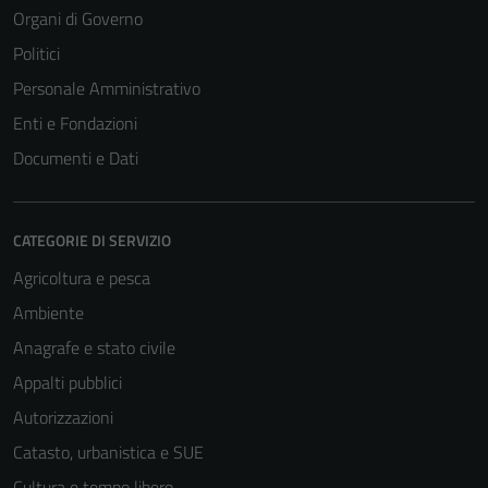
Organi di Governo
Politici
Personale Amministrativo
Enti e Fondazioni
Documenti e Dati
CATEGORIE DI SERVIZIO
Agricoltura e pesca
Tecnici
Ambiente
Questi cookie
sono necessari
Anagrafe e stato civile
per il
Appalti pubblici
funzionamento
Autorizzazioni
del sito e non
possono
Catasto, urbanistica e SUE
essere
Cultura e tempo libero