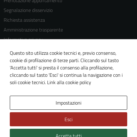
Prenotazione appuntamento
Segnalazione disservizio
Richiesta assistenza
Amministrazione trasparente
Informativa privacy
Cookie Policy
Questo sito utilizza cookie tecnici e, previo consenso,
Note legali
cookie di profilazione di terze parti. Cliccando sul tasto
'Accetta tutti' si presta il consenso alla profilazione,
Dichiarazione di accessibilità
cliccando sul tasto 'Esci' si continua la navigazione con i
Piano di miglioramento del sito
soli cookie tecnici.
Link alla cookie policy
Area Privata
Impostazioni
Esci
Accetta tutti
Credits: ©
Technical Design s.r.l.