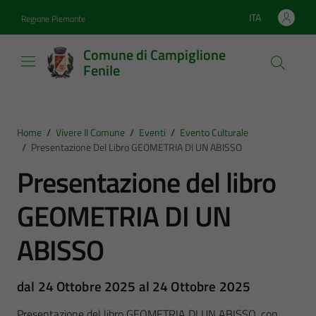
Vai ai contenuti
Vai al footer
ITA
Regione Piemonte
Lingua attiva:
Comune di Campiglione
Fenile
Home
/
Vivere Il Comune
/
Eventi
/
Evento Culturale
/
Presentazione Del Libro GEOMETRIA DI UN ABISSO
Presentazione del libro
GEOMETRIA DI UN
ABISSO
dal 24 Ottobre 2025 al 24 Ottobre 2025
Presentazione del libro GEOMETRIA DI UN ABISSO, con