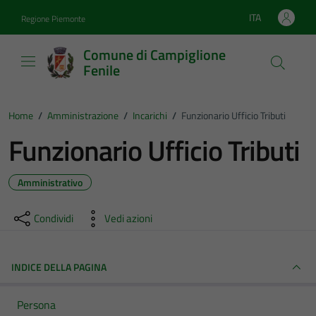
Vai ai contenuti
Vai al footer
ITA
Regione Piemonte
Lingua attiva:
Comune di Campiglione
Fenile
Home
/
Amministrazione
/
Incarichi
/
Funzionario Ufficio Tributi
Funzionario Ufficio Tributi
Amministrativo
Condividi
Vedi azioni
INDICE DELLA PAGINA
Persona