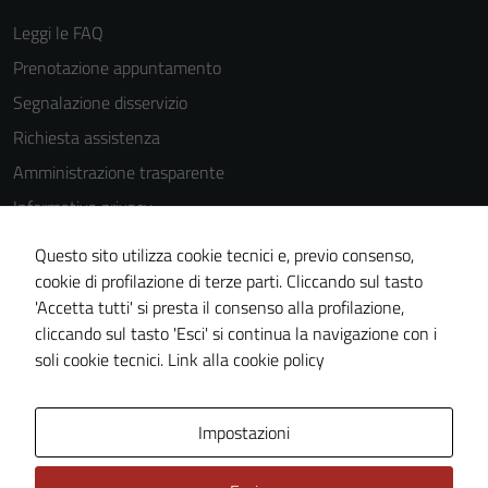
Leggi le FAQ
Prenotazione appuntamento
Tecnici
Segnalazione disservizio
Questi cookie
sono necessari
Richiesta assistenza
per il
Amministrazione trasparente
funzionamento
Informativa privacy
del sito e non
possono
Cookie Policy
Questo sito utilizza cookie tecnici e, previo consenso,
essere
Note legali
cookie di profilazione di terze parti. Cliccando sul tasto
disabilitati.
'Accetta tutti' si presta il consenso alla profilazione,
Dichiarazione di accessibilità
Questi cookie
cliccando sul tasto 'Esci' si continua la navigazione con i
non raccolgono
Piano di miglioramento del sito
soli cookie tecnici.
Link alla cookie policy
informazioni
personali.
Area Privata
Impostazioni