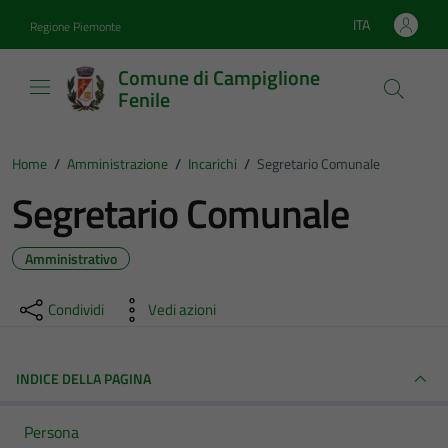
Vai ai contenuti
Vai al footer
ITA
Regione Piemonte
Lingua attiva:
Comune di Campiglione
Fenile
Home
/
Amministrazione
/
Incarichi
/
Segretario Comunale
Segretario Comunale
Amministrativo
Condividi
Vedi azioni
INDICE DELLA PAGINA
Persona