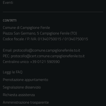
Eventi
Questi cookie
sono necessari
per il
funzionamento
CONTATTI
del sito e non
Comune di Campiglione Fenile
possono
Piazza San Germano, 5 Campiglione Fenile (TO)
essere
Codice fiscale / P. IVA: 01340750015 / 01340750015
disabilitati.
Questi cookie
Email:
protocollo@comune.campiglionefenile.to.it
non raccolgono
PEC:
protocollo@cert.comune.campiglionefenile.to.it
informazioni
Centralino unico: +39 0121 590590
personali.
Leggi le FAQ
Prenotazione appuntamento
Segnalazione disservizio
Richiesta assistenza
Amministrazione trasparente