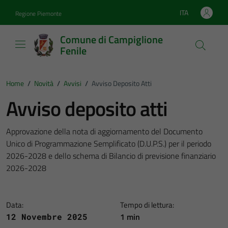
Vai ai contenuti
Vai al footer
ITA
Regione Piemonte
Lingua attiva:
Comune di Campiglione
Fenile
Home
/
Novità
/
Avvisi
/
Avviso Deposito Atti
Avviso deposito atti
Approvazione della nota di aggiornamento del Documento
Unico di Programmazione Semplificato (D.U.P.S.) per il periodo
2026-2028 e dello schema di Bilancio di previsione finanziario
2026-2028
Data:
Tempo di lettura:
1 min
12 Novembre 2025