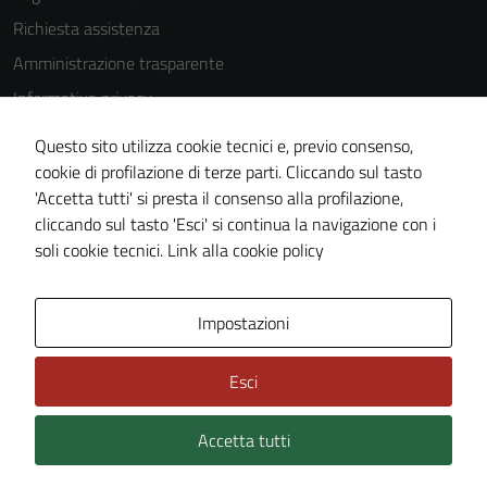
Richiesta assistenza
Amministrazione trasparente
Informativa privacy
Cookie Policy
Questo sito utilizza cookie tecnici e, previo consenso,
Note legali
cookie di profilazione di terze parti. Cliccando sul tasto
'Accetta tutti' si presta il consenso alla profilazione,
Dichiarazione di accessibilità
cliccando sul tasto 'Esci' si continua la navigazione con i
Piano di miglioramento del sito
soli cookie tecnici.
Link alla cookie policy
Area Privata
Impostazioni
Esci
Accetta tutti
Credits: ©
Technical Design s.r.l.