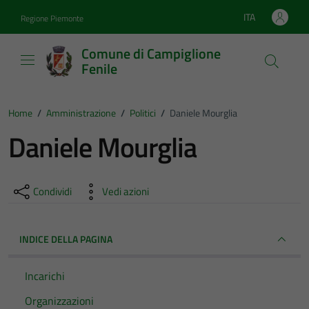
Vai ai contenuti
Vai al footer
ITA
Regione Piemonte
Lingua attiva:
Comune di Campiglione
Fenile
Home
/
Amministrazione
/
Politici
/
Daniele Mourglia
Daniele Mourglia
Condividi
Vedi azioni
INDICE DELLA PAGINA
Incarichi
Organizzazioni