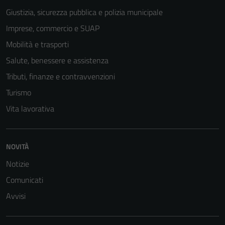
Giustizia, sicurezza pubblica e polizia municipale
Imprese, commercio e SUAP
Mobilità e trasporti
Salute, benessere e assistenza
Tributi, finanze e contravvenzioni
Turismo
Vita lavorativa
Tecnici
Questi cookie
NOVITÀ
sono necessari
per il
Notizie
funzionamento
Comunicati
del sito e non
Avvisi
possono
essere
disabilitati.