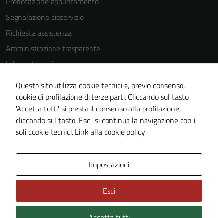
Prenotazione appuntamento
Segnalazione disservizio
Tecnici
Richiesta assistenza
Questi cookie
sono necessari
Amministrazione trasparente
per il
Informativa privacy
funzionamento
Cookie Policy
del sito e non
Questo sito utilizza cookie tecnici e, previo consenso,
possono
Note legali
cookie di profilazione di terze parti. Cliccando sul tasto
essere
'Accetta tutti' si presta il consenso alla profilazione,
Dichiarazione di accessibilità
disabilitati.
cliccando sul tasto 'Esci' si continua la navigazione con i
Piano di miglioramento del sito
Questi cookie
soli cookie tecnici.
Link alla cookie policy
non raccolgono
informazioni
personali.
Area Privata
Impostazioni
Esci
Accetta tutti