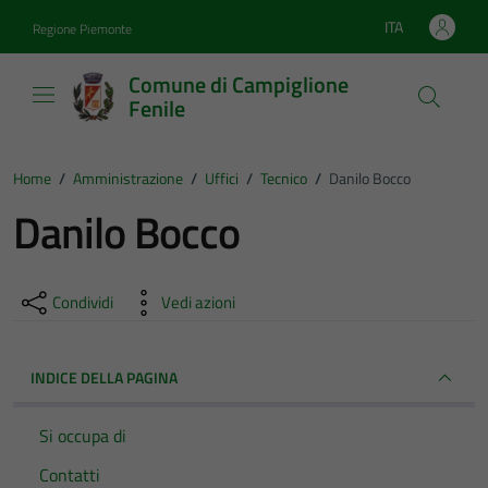
Vai ai contenuti
Vai al footer
ITA
Regione Piemonte
Lingua attiva:
Comune di Campiglione
Fenile
Home
/
Amministrazione
/
Uffici
/
Tecnico
/
Danilo Bocco
Danilo Bocco
Condividi
Vedi azioni
INDICE DELLA PAGINA
Si occupa di
Contatti