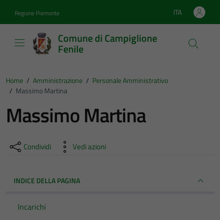
Vai ai contenuti
Vai al footer
ITA
Regione Piemonte
Lingua attiva:
Comune di Campiglione
Fenile
Home
/
Amministrazione
/
Personale Amministrativo
/
Massimo Martina
Massimo Martina
Condividi
Vedi azioni
INDICE DELLA PAGINA
Incarichi