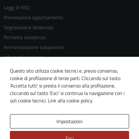
essere
Leggi le FAQ
disabilitati.
Prenotazione appuntamento
Questi cookie
Segnalazione disservizio
non raccolgono
informazioni
Richiesta assistenza
personali.
Amministrazione trasparente
Informativa privacy
Cookie Policy
Questo sito utilizza cookie tecnici e, previo consenso,
Note legali
cookie di profilazione di terze parti. Cliccando sul tasto
'Accetta tutti' si presta il consenso alla profilazione,
Dichiarazione di accessibilità
cliccando sul tasto 'Esci' si continua la navigazione con i
Piano di miglioramento del sito
soli cookie tecnici.
Link alla cookie policy
Area Privata
Impostazioni
Esci