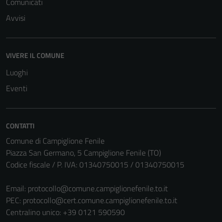
Comunicati
Avvisi
VIVERE IL COMUNE
Luoghi
Eventi
CONTATTI
Comune di Campiglione Fenile
Tecnici
Piazza San Germano, 5 Campiglione Fenile (TO)
Questi cookie
Codice fiscale / P. IVA: 01340750015 / 01340750015
sono necessari
per il
Email:
protocollo@comune.campiglionefenile.to.it
funzionamento
PEC:
protocollo@cert.comune.campiglionefenile.to.it
del sito e non
Centralino unico: +39 0121 590590
possono