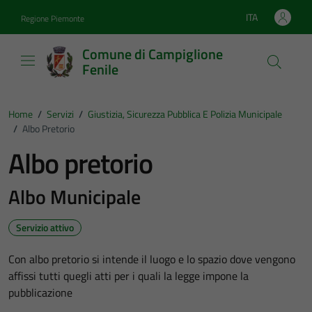
Vai ai contenuti
Vai al footer
ITA
Regione Piemonte
Lingua attiva:
Comune di Campiglione
Fenile
Home
/
Servizi
/
Giustizia, Sicurezza Pubblica E Polizia Municipale
/
Albo Pretorio
Albo pretorio
Albo Municipale
Servizio attivo
Con albo pretorio si intende il luogo e lo spazio dove vengono
affissi tutti quegli atti per i quali la legge impone la
pubblicazione