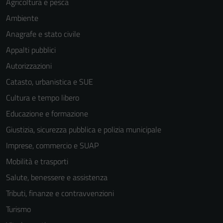
Agricoltura e pesca
funzionamento
Ambiente
del sito e non
possono
Anagrafe e stato civile
essere
Appalti pubblici
disabilitati.
Autorizzazioni
Questi cookie
non raccolgono
Catasto, urbanistica e SUE
informazioni
Cultura e tempo libero
personali.
Educazione e formazione
Giustizia, sicurezza pubblica e polizia municipale
Imprese, commercio e SUAP
Mobilità e trasporti
Salute, benessere e assistenza
Tributi, finanze e contravvenzioni
Turismo