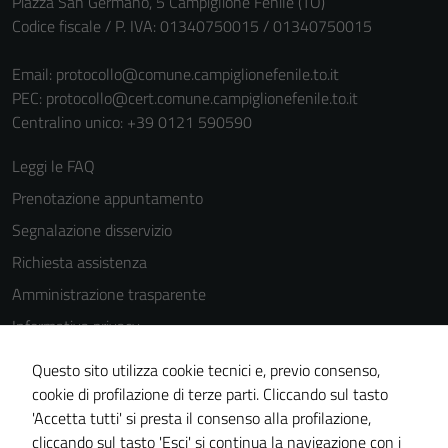
Piazza San Germano, 5 Campiglione Fenile (TO)
Codice fiscale / P. IVA: 01340750015 / 01340750015
Email:
protocollo@comune.campiglionefenile.to.it
PEC:
protocollo@cert.comune.campiglionefenile.to.it
Centralino unico: +39 0121 590590
Leggi le FAQ
Prenotazione appuntamento
Segnalazione disservizio
Richiesta assistenza
Amministrazione trasparente
Informativa privacy
Cookie Policy
Questo sito utilizza cookie tecnici e, previo consenso,
Note legali
cookie di profilazione di terze parti. Cliccando sul tasto
'Accetta tutti' si presta il consenso alla profilazione,
Dichiarazione di accessibilità
cliccando sul tasto 'Esci' si continua la navigazione con i