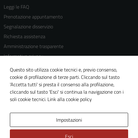
Leggi le FAQ
Prenotazione appuntamento
Segnalazione disservizio
Richiesta assistenza
Amministrazione trasparente
Informativa privacy
Cookie Policy
Questo sito utilizza cookie tecnici e, previo consenso,
Note legali
cookie di profilazione di terze parti. Cliccando sul tasto
'Accetta tutti' si presta il consenso alla profilazione,
Dichiarazione di accessibilità
cliccando sul tasto 'Esci' si continua la navigazione con i
Piano di miglioramento del sito
soli cookie tecnici.
Link alla cookie policy
Area Privata
Impostazioni
Esci