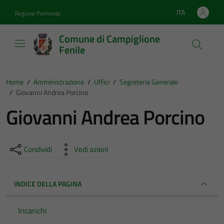
Vai ai contenuti
Vai al footer
ITA
Regione Piemonte
Lingua attiva:
Comune di Campiglione
Fenile
Home
/
Amministrazione
/
Uffici
/
Segreteria Generale
/
Giovanni Andrea Porcino
Giovanni Andrea Porcino
Condividi
Vedi azioni
INDICE DELLA PAGINA
Incarichi