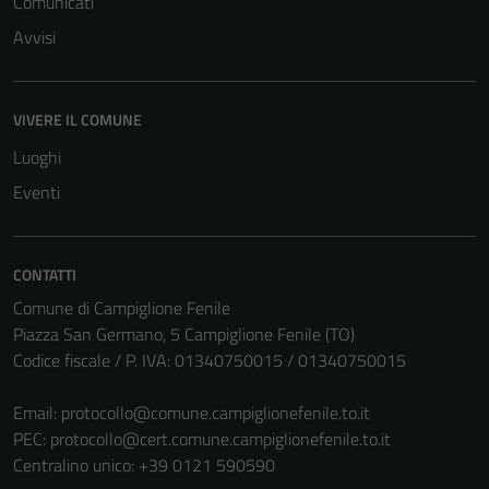
Comunicati
Avvisi
Tecnici
Questi cookie
VIVERE IL COMUNE
sono necessari
per il
Luoghi
funzionamento
Eventi
del sito e non
possono
essere
CONTATTI
disabilitati.
Comune di Campiglione Fenile
Questi cookie
Piazza San Germano, 5 Campiglione Fenile (TO)
non raccolgono
Codice fiscale / P. IVA: 01340750015 / 01340750015
informazioni
personali.
Email:
protocollo@comune.campiglionefenile.to.it
PEC:
protocollo@cert.comune.campiglionefenile.to.it
Centralino unico: +39 0121 590590