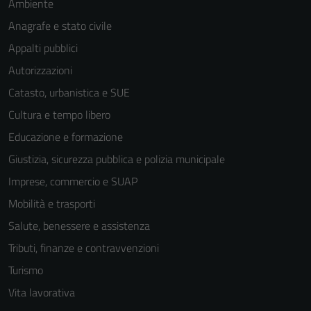
Ambiente
Anagrafe e stato civile
Appalti pubblici
Autorizzazioni
Tecnici
Catasto, urbanistica e SUE
Questi cookie
Cultura e tempo libero
sono necessari
Educazione e formazione
per il
funzionamento
Giustizia, sicurezza pubblica e polizia municipale
del sito e non
Imprese, commercio e SUAP
possono
Mobilità e trasporti
essere
disabilitati.
Salute, benessere e assistenza
Questi cookie
Tributi, finanze e contravvenzioni
non raccolgono
Turismo
informazioni
personali.
Vita lavorativa