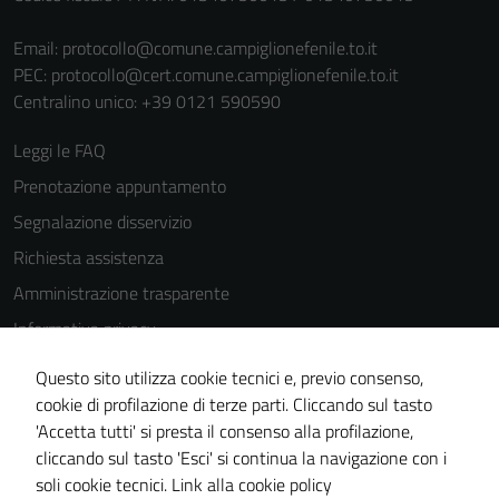
Email:
protocollo@comune.campiglionefenile.to.it
PEC:
protocollo@cert.comune.campiglionefenile.to.it
Centralino unico: +39 0121 590590
Leggi le FAQ
Prenotazione appuntamento
Segnalazione disservizio
Richiesta assistenza
Amministrazione trasparente
Informativa privacy
Cookie Policy
Questo sito utilizza cookie tecnici e, previo consenso,
Note legali
cookie di profilazione di terze parti. Cliccando sul tasto
'Accetta tutti' si presta il consenso alla profilazione,
Dichiarazione di accessibilità
cliccando sul tasto 'Esci' si continua la navigazione con i
Piano di miglioramento del sito
soli cookie tecnici.
Link alla cookie policy