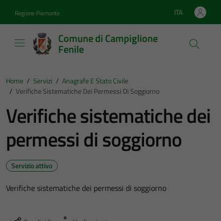
Vai ai contenuti
Vai al footer
ITA
Regione Piemonte
Lingua attiva:
Comune di Campiglione
Fenile
Home
/
Servizi
/
Anagrafe E Stato Civile
/
Verifiche Sistematiche Dei Permessi Di Soggiorno
Verifiche sistematiche dei
permessi di soggiorno
Servizio attivo
Verifiche sistematiche dei permessi di soggiorno