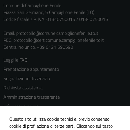
Comune di Campiglione Fenile
Piazza San Germano, 5 Campiglione Fenile (TO)
Codice fiscale / P. IVA: 01340750015 / 01340750015
Email:
protocollo@comune.campiglionefenile.to.it
PEC:
protocollo@cert.comune.campiglionefenile.to.it
Centralino unico: +39 0121 590590
Leggi le FAQ
Prenotazione appuntamento
Segnalazione disservizio
Richiesta assistenza
Amministrazione trasparente
Informativa privacy
Tecnici
Cookie Policy
Questo sito utilizza cookie tecnici e, previo consenso,
Questi cookie
Note legali
cookie di profilazione di terze parti. Cliccando sul tasto
sono necessari