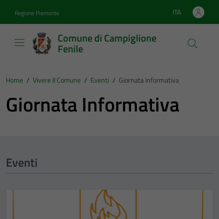
Vai ai contenuti
Vai al footer
ITA
Regione Piemonte
Lingua attiva:
Comune di Campiglione
Fenile
Home
/
Vivere Il Comune
/
Eventi
/
Giornata Informativa
Giornata Informativa
Eventi