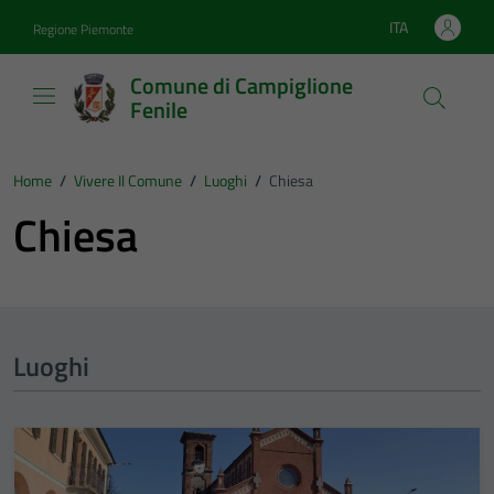
Vai ai contenuti
Vai al footer
ITA
Regione Piemonte
Lingua attiva:
Comune di Campiglione
Fenile
Home
/
Vivere Il Comune
/
Luoghi
/
Chiesa
Chiesa
Luoghi