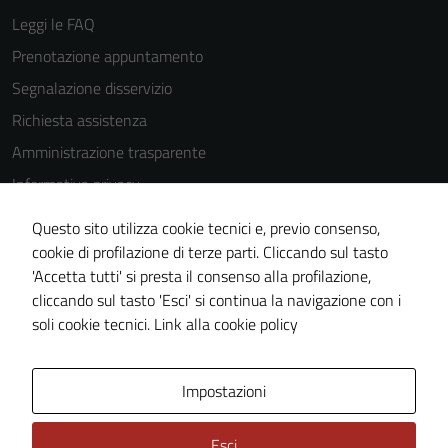
Leggi le FAQ
Prenotazione appuntamento
Tecnici
Segnalazione disservizio
Questi cookie
Richiesta assistenza
sono necessari
per il
Amministrazione trasparente
funzionamento
Informativa privacy
del sito e non
Cookie Policy
possono
Questo sito utilizza cookie tecnici e, previo consenso,
essere
Note legali
cookie di profilazione di terze parti. Cliccando sul tasto
disabilitati.
'Accetta tutti' si presta il consenso alla profilazione,
Dichiarazione di accessibilità
Questi cookie
cliccando sul tasto 'Esci' si continua la navigazione con i
Piano di miglioramento del sito
non raccolgono
soli cookie tecnici.
Link alla cookie policy
informazioni
personali.
Area Privata
Impostazioni
Esci