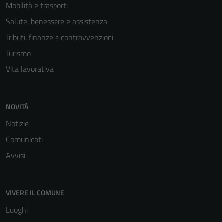
Questi cookie
Mobilità e trasporti
sono necessari
Salute, benessere e assistenza
per il
Tributi, finanze e contravvenzioni
funzionamento
del sito e non
Turismo
possono
Vita lavorativa
essere
disabilitati.
Questi cookie
NOVITÀ
non raccolgono
Notizie
informazioni
personali.
Comunicati
Avvisi
VIVERE IL COMUNE
Luoghi