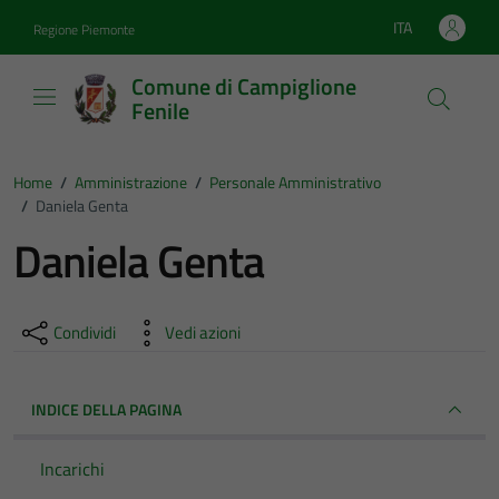
Vai ai contenuti
Vai al footer
ITA
Regione Piemonte
Lingua attiva:
Comune di Campiglione
Fenile
Home
/
Amministrazione
/
Personale Amministrativo
/
Daniela Genta
Daniela Genta
Condividi
Vedi azioni
INDICE DELLA PAGINA
Incarichi