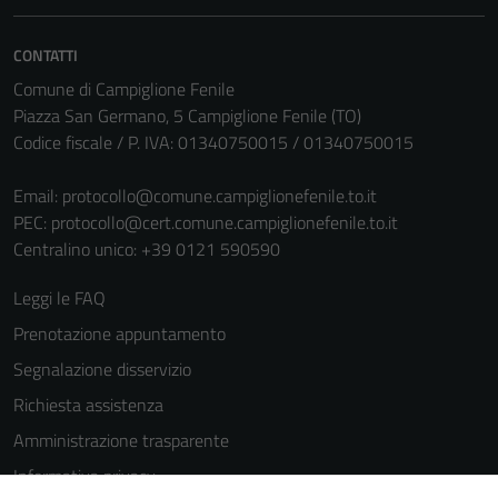
informazioni
personali.
CONTATTI
Comune di Campiglione Fenile
Piazza San Germano, 5 Campiglione Fenile (TO)
Codice fiscale / P. IVA: 01340750015 / 01340750015
Email:
protocollo@comune.campiglionefenile.to.it
PEC:
protocollo@cert.comune.campiglionefenile.to.it
Centralino unico: +39 0121 590590
Leggi le FAQ
Prenotazione appuntamento
Segnalazione disservizio
Richiesta assistenza
Amministrazione trasparente
Informativa privacy