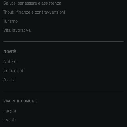
Salute, benessere e assistenza
Tributi, finanze e contravvenzioni
Turismo
Vita lavorativa
NOVITÀ
Tecnici
Notizie
Questi cookie
sono necessari
Comunicati
per il
Avvisi
funzionamento
del sito e non
possono
VIVERE IL COMUNE
essere
disabilitati.
Luoghi
Questi cookie
Eventi
non raccolgono