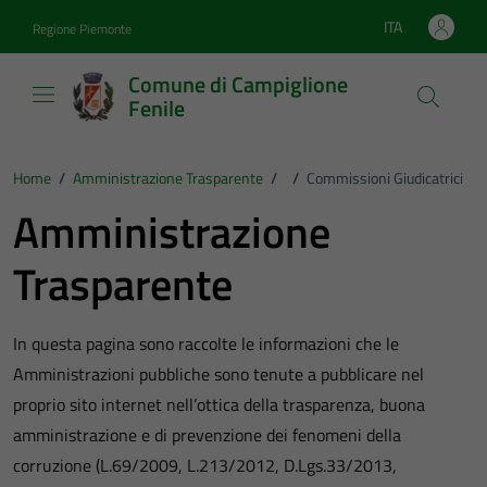
Vai ai contenuti
Vai al footer
ITA
Regione Piemonte
Lingua attiva:
Comune di Campiglione
Fenile
Home
/
Amministrazione Trasparente
/
/
Commissioni Giudicatrici
Amministrazione
Trasparente
In questa pagina sono raccolte le informazioni che le
Amministrazioni pubbliche sono tenute a pubblicare nel
proprio sito internet nell’ottica della trasparenza, buona
amministrazione e di prevenzione dei fenomeni della
corruzione (L.69/2009, L.213/2012, D.Lgs.33/2013,