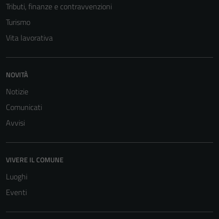
Tributi, finanze e contravvenzioni
Turismo
Vita lavorativa
NOVITÀ
Tecnici
Notizie
Questi cookie
Comunicati
sono necessari
Avvisi
per il
funzionamento
del sito e non
possono
VIVERE IL COMUNE
essere
Luoghi
disabilitati.
Eventi
Questi cookie
non raccolgono
informazioni