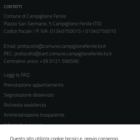
personali.
CONTATTI
Comune di Campiglione Fenile
Piazza San Germano, 5 Campiglione Fenile (TO)
Codice fiscale / P. IVA: 01340750015 / 01340750015
Email:
protocollo@comune.campiglionefenile.to.it
PEC:
protocollo@cert.comune.campiglionefenile.to.it
Centralino unico: +39 0121 590590
Leggi le FAQ
Prenotazione appuntamento
Segnalazione disservizio
Richiesta assistenza
Amministrazione trasparente
Informativa privacy
Cookie Policy
Questo sito utilizza cookie tecnici e, previo consenso,