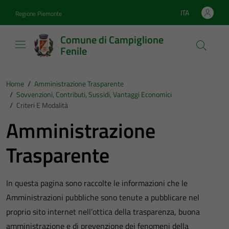
Vai ai contenuti
Vai al footer
ITA
Regione Piemonte
Lingua attiva:
Comune di Campiglione
Fenile
Home
/
Amministrazione Trasparente
/
Sovvenzioni, Contributi, Sussidi, Vantaggi Economici
/
Criteri E Modalità
Amministrazione
Trasparente
In questa pagina sono raccolte le informazioni che le
Amministrazioni pubbliche sono tenute a pubblicare nel
proprio sito internet nell’ottica della trasparenza, buona
amministrazione e di prevenzione dei fenomeni della