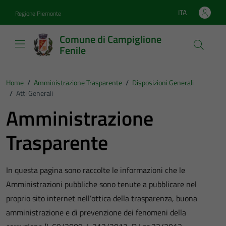
Vai ai contenuti
Vai al footer
ITA
Regione Piemonte
Lingua attiva:
Comune di Campiglione
Fenile
Home
/
Amministrazione Trasparente
/
Disposizioni Generali
/
Atti Generali
Amministrazione
Trasparente
In questa pagina sono raccolte le informazioni che le
Amministrazioni pubbliche sono tenute a pubblicare nel
proprio sito internet nell’ottica della trasparenza, buona
amministrazione e di prevenzione dei fenomeni della