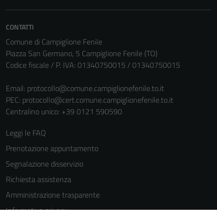
informazioni
personali.
CONTATTI
Comune di Campiglione Fenile
Piazza San Germano, 5 Campiglione Fenile (TO)
Codice fiscale / P. IVA: 01340750015 / 01340750015
Email:
protocollo@comune.campiglionefenile.to.it
PEC:
protocollo@cert.comune.campiglionefenile.to.it
Centralino unico: +39 0121 590590
Leggi le FAQ
Prenotazione appuntamento
Segnalazione disservizio
Richiesta assistenza
Amministrazione trasparente
Informativa privacy