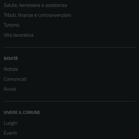
Salute, benessere e assistenza
Tributi, finanze e contravvenzioni
Turismo
Vita lavorativa
NOVITÀ
Tecnici
Questi cookie
Notizie
sono necessari
Comunicati
per il
Avvisi
funzionamento
del sito e non
possono
VIVERE IL COMUNE
essere
disabilitati.
Luoghi
Questi cookie
Eventi
non raccolgono