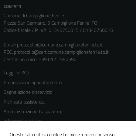
personali.
CONTATTI
Comune di Campiglione Fenile
Piazza San Germano, 5 Campiglione Fenile (TO)
Codice fiscale / P. IVA: 01340750015 / 01340750015
Email:
protocollo@comune.campiglionefenile.to.it
PEC:
protocollo@cert.comune.campiglionefenile.to.it
Centralino unico: +39 0121 590590
Leggi le FAQ
Prenotazione appuntamento
Segnalazione disservizio
Richiesta assistenza
Amministrazione trasparente
Informativa privacy
Cookie Policy
Questo sito utilizza cookie tecnici e, previo consenso,