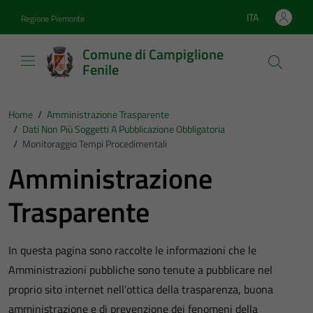
Vai ai contenuti
Vai al footer
ITA
Regione Piemonte
Lingua attiva:
Comune di Campiglione
Fenile
Home
/
Amministrazione Trasparente
/
Dati Non Più Soggetti A Pubblicazione Obbligatoria
/
Monitoraggio Tempi Procedimentali
Amministrazione
Trasparente
In questa pagina sono raccolte le informazioni che le
Amministrazioni pubbliche sono tenute a pubblicare nel
proprio sito internet nell’ottica della trasparenza, buona
amministrazione e di prevenzione dei fenomeni della