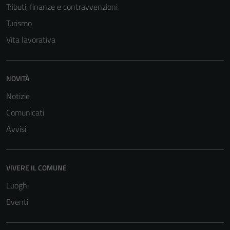
Tributi, finanze e contravvenzioni
Turismo
Vita lavorativa
NOVITÀ
Tecnici
Notizie
Questi cookie
Comunicati
sono necessari
Avvisi
per il
funzionamento
del sito e non
possono
VIVERE IL COMUNE
essere
Luoghi
disabilitati.
Eventi
Questi cookie
non raccolgono
informazioni