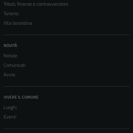
Tributi, finanze e contravvenzioni
Turismo
Vita lavorativa
NOVITÀ
Tecnici
Notizie
Questi cookie
Comunicati
sono necessari
Avvisi
per il
funzionamento
del sito e non
possono
VIVERE IL COMUNE
essere
Luoghi
disabilitati.
Eventi
Questi cookie
non raccolgono
informazioni