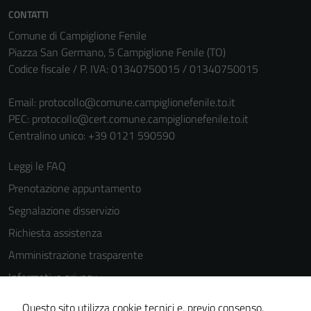
personali.
CONTATTI
Comune di Campiglione Fenile
Piazza San Germano, 5 Campiglione Fenile (TO)
Codice fiscale / P. IVA: 01340750015 / 01340750015
Email:
protocollo@comune.campiglionefenile.to.it
PEC:
protocollo@cert.comune.campiglionefenile.to.it
Centralino unico: +39 0121 590590
Leggi le FAQ
Prenotazione appuntamento
Segnalazione disservizio
Richiesta assistenza
Amministrazione trasparente
Informativa privacy
Cookie Policy
Questo sito utilizza cookie tecnici e, previo consenso,