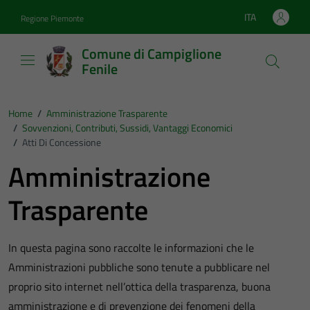
Vai ai contenuti
Vai al footer
ITA
Regione Piemonte
Lingua attiva:
Comune di Campiglione
Fenile
Home
/
Amministrazione Trasparente
/
Sovvenzioni, Contributi, Sussidi, Vantaggi Economici
/
Atti Di Concessione
Amministrazione
Trasparente
In questa pagina sono raccolte le informazioni che le
Amministrazioni pubbliche sono tenute a pubblicare nel
proprio sito internet nell’ottica della trasparenza, buona
amministrazione e di prevenzione dei fenomeni della