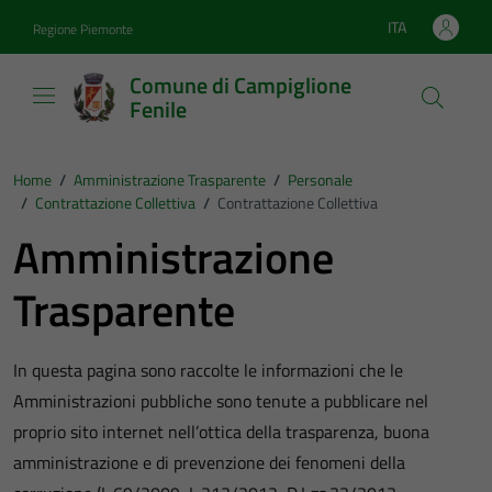
Vai ai contenuti
Vai al footer
ITA
Regione Piemonte
Lingua attiva:
Comune di Campiglione
Fenile
Home
/
Amministrazione Trasparente
/
Personale
/
Contrattazione Collettiva
/
Contrattazione Collettiva
Amministrazione
Trasparente
In questa pagina sono raccolte le informazioni che le
Amministrazioni pubbliche sono tenute a pubblicare nel
proprio sito internet nell’ottica della trasparenza, buona
amministrazione e di prevenzione dei fenomeni della