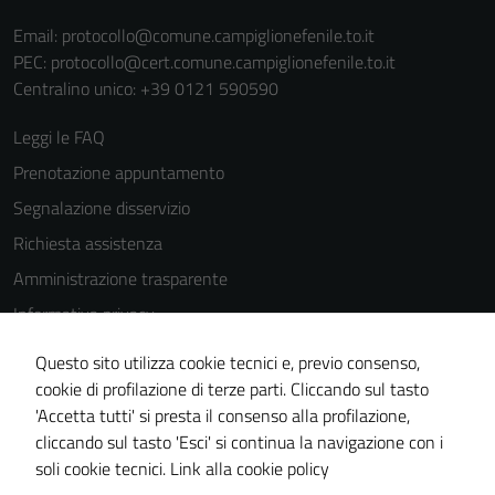
Email:
protocollo@comune.campiglionefenile.to.it
PEC:
protocollo@cert.comune.campiglionefenile.to.it
Centralino unico: +39 0121 590590
Leggi le FAQ
Prenotazione appuntamento
Segnalazione disservizio
Richiesta assistenza
Amministrazione trasparente
Informativa privacy
Cookie Policy
Questo sito utilizza cookie tecnici e, previo consenso,
Note legali
cookie di profilazione di terze parti. Cliccando sul tasto
'Accetta tutti' si presta il consenso alla profilazione,
Dichiarazione di accessibilità
cliccando sul tasto 'Esci' si continua la navigazione con i
Piano di miglioramento del sito
soli cookie tecnici.
Link alla cookie policy