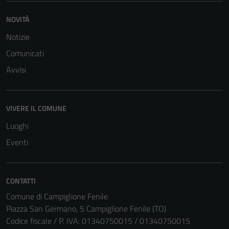
del sito e non
NOVITÀ
possono
essere
Notizie
disabilitati.
Comunicati
Questi cookie
Avvisi
non raccolgono
informazioni
personali.
VIVERE IL COMUNE
Luoghi
Eventi
CONTATTI
Comune di Campiglione Fenile
Piazza San Germano, 5 Campiglione Fenile (TO)
Codice fiscale / P. IVA: 01340750015 / 01340750015