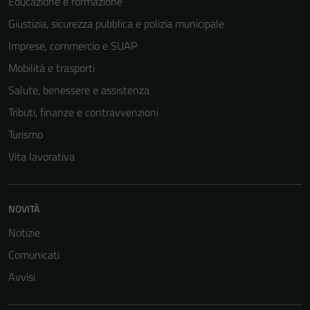
Educazione e formazione
Giustizia, sicurezza pubblica e polizia municipale
Imprese, commercio e SUAP
Mobilità e trasporti
Salute, benessere e assistenza
Tributi, finanze e contravvenzioni
Turismo
Vita lavorativa
Tecnici
Questi cookie
sono necessari
NOVITÀ
per il
Notizie
funzionamento
Comunicati
del sito e non
possono
Avvisi
essere
disabilitati.