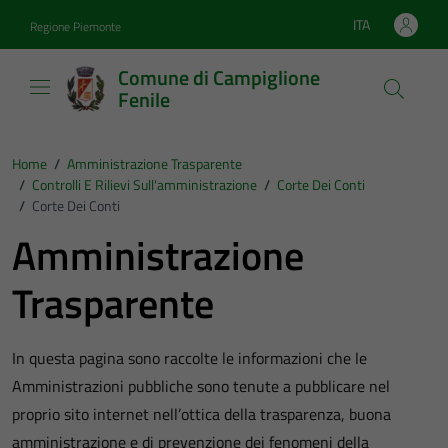
Vai ai contenuti
Vai al footer
ITA
Regione Piemonte
Lingua attiva:
Comune di Campiglione
Fenile
Home
/
Amministrazione Trasparente
/
Controlli E Rilievi Sull'amministrazione
/
Corte Dei Conti
/
Corte Dei Conti
Amministrazione
Trasparente
In questa pagina sono raccolte le informazioni che le
Amministrazioni pubbliche sono tenute a pubblicare nel
proprio sito internet nell’ottica della trasparenza, buona
amministrazione e di prevenzione dei fenomeni della