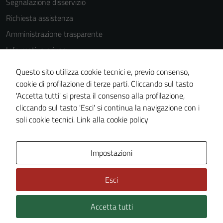
Segnalazione disservizio
Richiesta assistenza
Amministrazione trasparente
Informativa privacy
Cookie Policy
Questo sito utilizza cookie tecnici e, previo consenso,
Note legali
cookie di profilazione di terze parti. Cliccando sul tasto
'Accetta tutti' si presta il consenso alla profilazione,
Dichiarazione di accessibilità
cliccando sul tasto 'Esci' si continua la navigazione con i
Piano di miglioramento del sito
soli cookie tecnici.
Link alla cookie policy
Area Privata
Impostazioni
Esci
Accetta tutti
Credits: ©
Technical Design s.r.l.