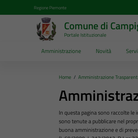
Vai ai contenuti
Vai al footer
Regione Piemonte
Comune di Campig
Portale Istituzionale
Amministrazione
Novità
Servi
Home
/
Amministrazione Trasparent
Amministraz
In questa pagina sono raccolte le
sono tenute a pubblicare nel propri
buona amministrazione e di preve