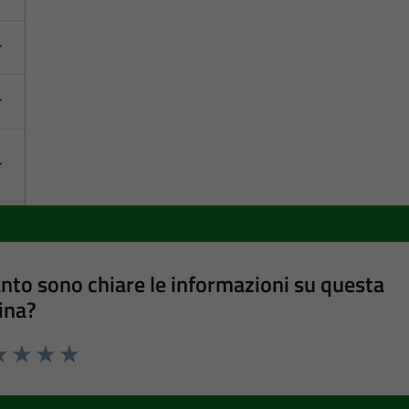
nto sono chiare le informazioni su questa
ina?
a 1 stelle su 5
luta 2 stelle su 5
Valuta 3 stelle su 5
Valuta 4 stelle su 5
Valuta 5 stelle su 5