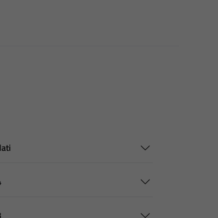
ati
4
3