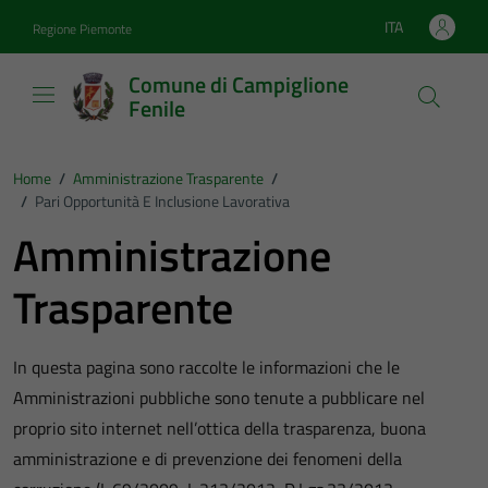
Vai ai contenuti
Vai al footer
ITA
Regione Piemonte
Lingua attiva:
Comune di Campiglione
Fenile
Home
/
Amministrazione Trasparente
/
/
Pari Opportunità E Inclusione Lavorativa
Amministrazione
Trasparente
In questa pagina sono raccolte le informazioni che le
Amministrazioni pubbliche sono tenute a pubblicare nel
proprio sito internet nell’ottica della trasparenza, buona
amministrazione e di prevenzione dei fenomeni della