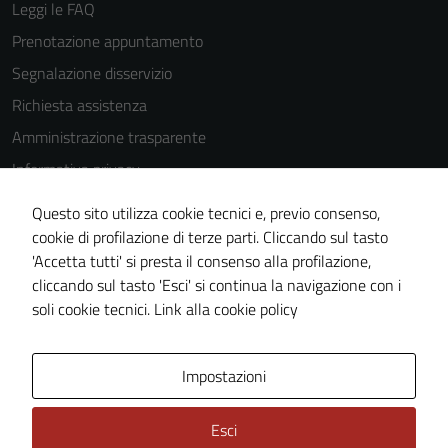
Leggi le FAQ
Prenotazione appuntamento
Segnalazione disservizio
Richiesta assistenza
Amministrazione trasparente
Informativa privacy
Cookie Policy
Questo sito utilizza cookie tecnici e, previo consenso,
Note legali
cookie di profilazione di terze parti. Cliccando sul tasto
'Accetta tutti' si presta il consenso alla profilazione,
Dichiarazione di accessibilità
cliccando sul tasto 'Esci' si continua la navigazione con i
Piano di miglioramento del sito
soli cookie tecnici.
Link alla cookie policy
Area Privata
Impostazioni
Esci