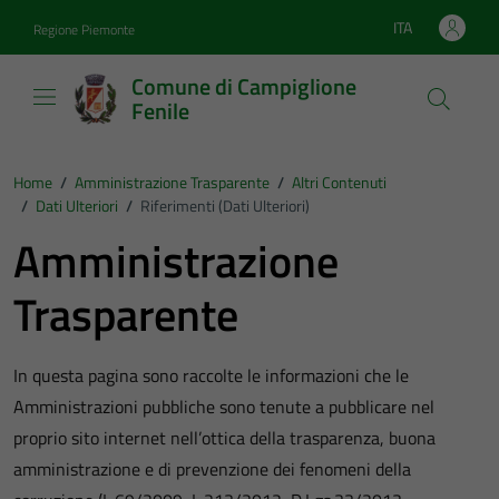
Vai ai contenuti
Vai al footer
ITA
Regione Piemonte
Lingua attiva:
Comune di Campiglione
Fenile
Home
/
Amministrazione Trasparente
/
Altri Contenuti
/
Dati Ulteriori
/
Riferimenti (Dati Ulteriori)
Amministrazione
Trasparente
In questa pagina sono raccolte le informazioni che le
Amministrazioni pubbliche sono tenute a pubblicare nel
proprio sito internet nell’ottica della trasparenza, buona
amministrazione e di prevenzione dei fenomeni della