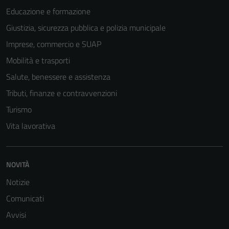
Educazione e formazione
Tecnici
Giustizia, sicurezza pubblica e polizia municipale
Questi cookie
Imprese, commercio e SUAP
sono necessari
per il
Mobilità e trasporti
funzionamento
Salute, benessere e assistenza
del sito e non
Tributi, finanze e contravvenzioni
possono
essere
Turismo
disabilitati.
Vita lavorativa
Questi cookie
non raccolgono
informazioni
NOVITÀ
personali.
Notizie
Comunicati
Avvisi