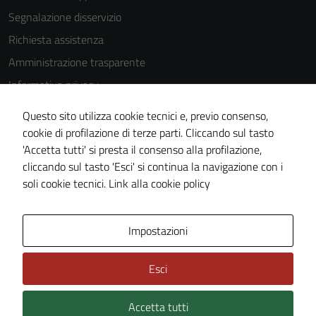
Segnalazione disservizio
Richiesta assistenza
Amministrazione trasparente
Informativa privacy
Cookie Policy
Questo sito utilizza cookie tecnici e, previo consenso,
Note legali
cookie di profilazione di terze parti. Cliccando sul tasto
'Accetta tutti' si presta il consenso alla profilazione,
Dichiarazione di accessibilità
cliccando sul tasto 'Esci' si continua la navigazione con i
Piano di miglioramento del sito
soli cookie tecnici.
Link alla cookie policy
Area Privata
Impostazioni
Esci
Accetta tutti
Credits: ©
Technical Design s.r.l.