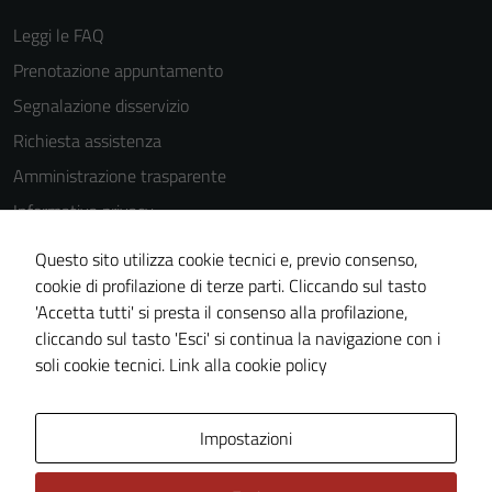
Leggi le FAQ
Prenotazione appuntamento
Segnalazione disservizio
Richiesta assistenza
Amministrazione trasparente
Informativa privacy
Cookie Policy
Questo sito utilizza cookie tecnici e, previo consenso,
Note legali
cookie di profilazione di terze parti. Cliccando sul tasto
'Accetta tutti' si presta il consenso alla profilazione,
Dichiarazione di accessibilità
cliccando sul tasto 'Esci' si continua la navigazione con i
Piano di miglioramento del sito
soli cookie tecnici.
Link alla cookie policy
Area Privata
Impostazioni