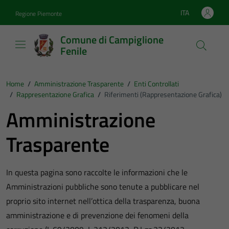
Vai ai contenuti
Vai al footer
ITA
Regione Piemonte
Lingua attiva:
Comune di Campiglione
Fenile
Home
/
Amministrazione Trasparente
/
Enti Controllati
/
Rappresentazione Grafica
/
Riferimenti (Rappresentazione Grafica)
Amministrazione
Trasparente
In questa pagina sono raccolte le informazioni che le
Amministrazioni pubbliche sono tenute a pubblicare nel
proprio sito internet nell’ottica della trasparenza, buona
amministrazione e di prevenzione dei fenomeni della