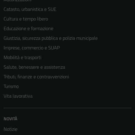
Catasto, urbanistica e SUE
Cultura e tempo libero
Tecnici
Educazione e formazione
Questi cookie
sono necessari
Giustizia, sicurezza pubblica e polizia municipale
per il
Imprese, commercio e SUAP
funzionamento
Mobilità e trasporti
del sito e non
possono
Salute, benessere e assistenza
essere
Tributi, finanze e contravvenzioni
disabilitati.
Turismo
Questi cookie
non raccolgono
Vita lavorativa
informazioni
personali.
NOVITÀ
Notizie