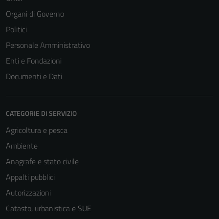
Organi di Governo
Politici
Personale Amministrativo
Enti e Fondazioni
Documenti e Dati
CATEGORIE DI SERVIZIO
Agricoltura e pesca
Tecnici
Ambiente
Questi cookie
sono necessari
Anagrafe e stato civile
per il
Appalti pubblici
funzionamento
Autorizzazioni
del sito e non
possono
Catasto, urbanistica e SUE
essere