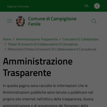
Vai ai contenuti
Vai al footer
ITA
Regione Piemonte
Lingua attiva:
Comune di Campiglione
Fenile
Home
/
Amministrazione Trasparente
/
Consulenti E Collaboratori
/
Titolari Di Incarichi Di Collaborazione O Consulenza
/
Riferimenti (Titolari Di Incarichi Di Collaborazione O Consulenza)
Amministrazione
Trasparente
In questa pagina sono raccolte le informazioni che le
Amministrazioni pubbliche sono tenute a pubblicare nel
proprio sito internet nell’ottica della trasparenza, buona
amministrazione e di prevenzione dei fenomeni della