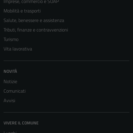
Imprese, commercio e SUAP
Mobilità e trasporti
Salute, benessere e assistenza
Tributi, finanze e contravvenzioni
Turismo
Vita lavorativa
Tecnici
NOVITÀ
Questi cookie
sono necessari
Notizie
per il
Comunicati
funzionamento
Avvisi
del sito e non
possono
essere
VIVERE IL COMUNE
disabilitati.
Questi cookie