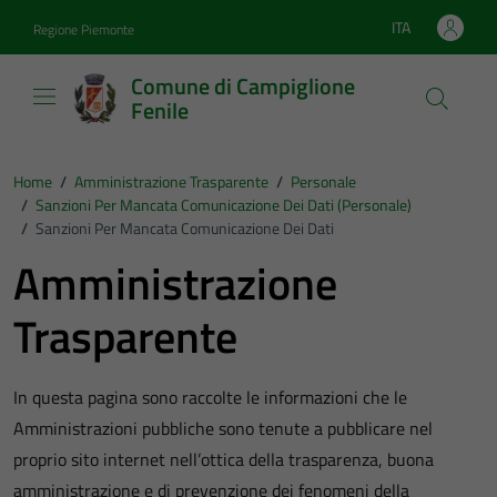
Vai ai contenuti
Vai al footer
ITA
Regione Piemonte
Lingua attiva:
Comune di Campiglione
Fenile
Home
/
Amministrazione Trasparente
/
Personale
/
Sanzioni Per Mancata Comunicazione Dei Dati (personale)
/
Sanzioni Per Mancata Comunicazione Dei Dati
Amministrazione
Trasparente
In questa pagina sono raccolte le informazioni che le
Amministrazioni pubbliche sono tenute a pubblicare nel
proprio sito internet nell’ottica della trasparenza, buona
amministrazione e di prevenzione dei fenomeni della