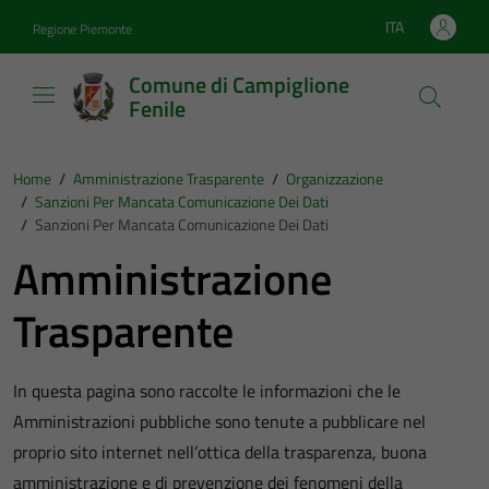
Vai ai contenuti
Vai al footer
ITA
Regione Piemonte
Lingua attiva:
Comune di Campiglione
Fenile
Home
/
Amministrazione Trasparente
/
Organizzazione
/
Sanzioni Per Mancata Comunicazione Dei Dati
/
Sanzioni Per Mancata Comunicazione Dei Dati
Amministrazione
Trasparente
In questa pagina sono raccolte le informazioni che le
Amministrazioni pubbliche sono tenute a pubblicare nel
proprio sito internet nell’ottica della trasparenza, buona
amministrazione e di prevenzione dei fenomeni della