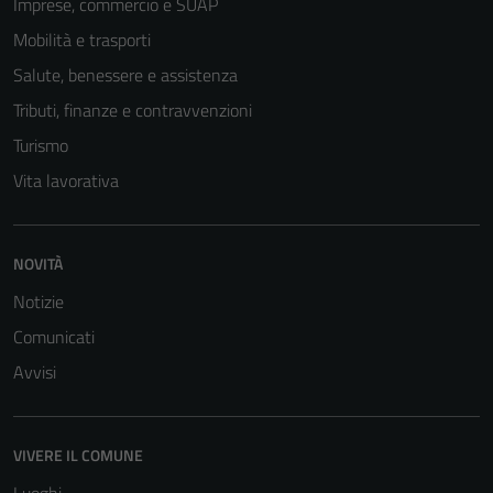
Imprese, commercio e SUAP
Mobilità e trasporti
Salute, benessere e assistenza
Tributi, finanze e contravvenzioni
Turismo
Vita lavorativa
Tecnici
NOVITÀ
Questi cookie
sono necessari
Notizie
per il
Comunicati
funzionamento
Avvisi
del sito e non
possono
essere
VIVERE IL COMUNE
disabilitati.
Questi cookie