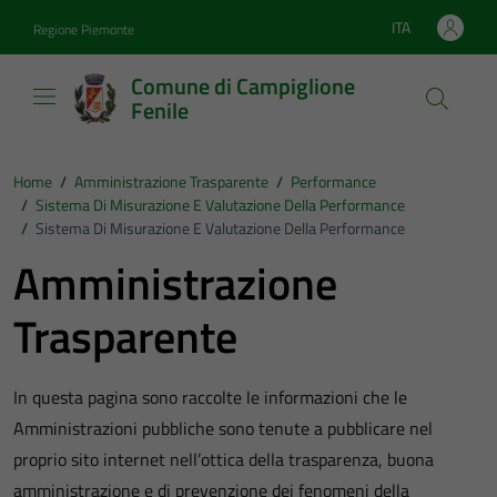
Vai ai contenuti
Vai al footer
ITA
Regione Piemonte
Lingua attiva:
Comune di Campiglione
Fenile
Home
/
Amministrazione Trasparente
/
Performance
/
Sistema Di Misurazione E Valutazione Della Performance
/
Sistema Di Misurazione E Valutazione Della Performance
Amministrazione
Trasparente
In questa pagina sono raccolte le informazioni che le
Amministrazioni pubbliche sono tenute a pubblicare nel
proprio sito internet nell’ottica della trasparenza, buona
amministrazione e di prevenzione dei fenomeni della