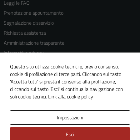
Leggi le FAQ
Prenotazione appuntamento
Segnalazione disservizio
Richiesta assistenza
Amministrazione trasparente
Informativa privacy
Cookie Policy
Questo sito utilizza cookie tecnici e, previo consenso,
Note legali
cookie di profilazione di terze parti. Cliccando sul tasto
'Accetta tutti' si presta il consenso alla profilazione,
Dichiarazione di accessibilità
cliccando sul tasto 'Esci' si continua la navigazione con i
Piano di miglioramento del sito
soli cookie tecnici.
Link alla cookie policy
Area Privata
Impostazioni
Esci