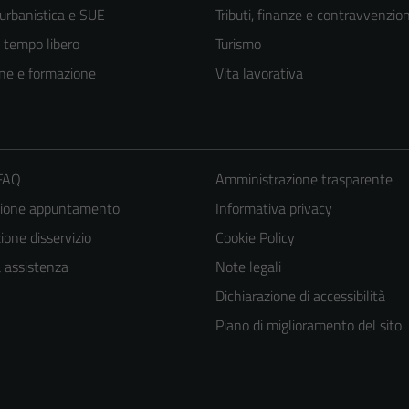
 urbanistica e SUE
Tributi, finanze e contravvenzion
e tempo libero
Turismo
ne e formazione
Vita lavorativa
 FAQ
Amministrazione trasparente
zione appuntamento
Informativa privacy
one disservizio
Cookie Policy
a assistenza
Note legali
Dichiarazione di accessibilità
Tecnici
Questi cookie
Piano di miglioramento del sito
sono necessari
per il
funzionamento