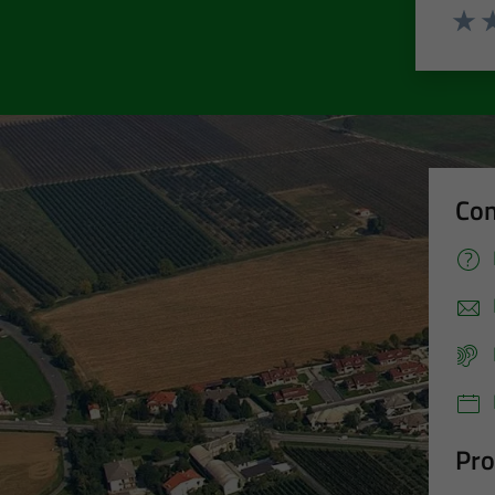
Valut
Va
Con
Pro