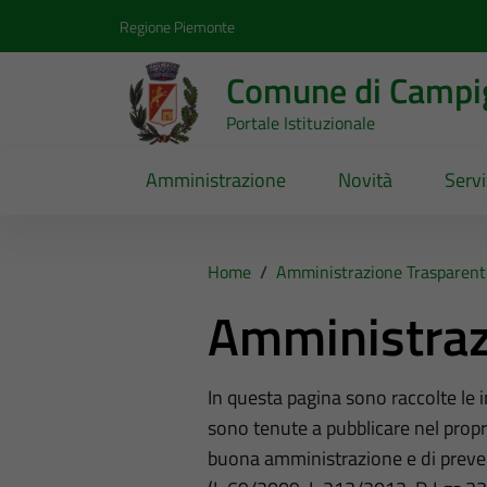
Vai ai contenuti
Vai al footer
Regione Piemonte
Comune di Campig
Portale Istituzionale
Amministrazione
Novità
Servi
Home
/
Amministrazione Trasparent
Amministraz
In questa pagina sono raccolte le
sono tenute a pubblicare nel propri
buona amministrazione e di preve