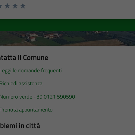
a 1 stelle su 5
luta 2 stelle su 5
Valuta 3 stelle su 5
Valuta 4 stelle su 5
Valuta 5 stelle su 5
tatta il Comune
Leggi le domande frequenti
Richiedi assistenza
Numero verde +39 0121 590590
Prenota appuntamento
blemi in città