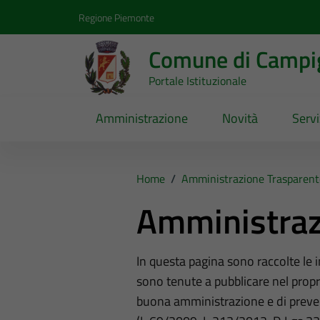
Vai ai contenuti
Vai al footer
Regione Piemonte
Comune di Campig
Portale Istituzionale
Amministrazione
Novità
Servi
Home
/
Amministrazione Trasparent
Amministraz
In questa pagina sono raccolte le
sono tenute a pubblicare nel propri
buona amministrazione e di preve