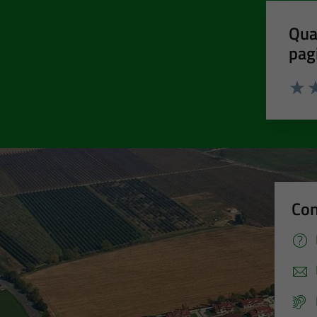
Qua
pag
Valut
Va
Con