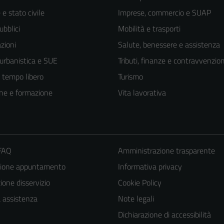
e stato civile
Imprese, commercio e SUAP
ubblici
Mobilità e trasporti
zioni
Salute, benessere e assistenza
 urbanistica e SUE
Tributi, finanze e contravvenzion
e tempo libero
Turismo
ne e formazione
Vita lavorativa
 FAQ
Amministrazione trasparente
zione appuntamento
Informativa privacy
one disservizio
Cookie Policy
Tecnici
a assistenza
Note legali
Questi cookie
Dichiarazione di accessibilità
sono necessari