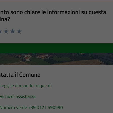
nto sono chiare le informazioni su questa
ina?
a 1 stelle su 5
luta 2 stelle su 5
Valuta 3 stelle su 5
Valuta 4 stelle su 5
Valuta 5 stelle su 5
tatta il Comune
Leggi le domande frequenti
Richiedi assistenza
Numero verde +39 0121 590590